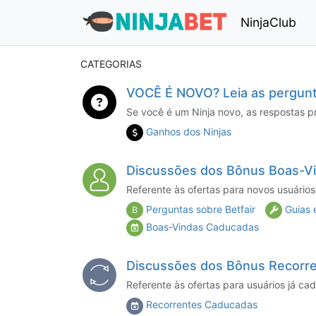
NinjaClub
CATEGORIAS
VOCÊ É NOVO? Leia as pergunt
Se você é um Ninja novo, as respostas 
Ganhos dos Ninjas
Discussões dos Bônus Boas-V
Referente às ofertas para novos usuários
Perguntas sobre Betfair
Guias 
Boas-Vindas Caducadas
Discussões dos Bônus Recorr
Referente às ofertas para usuários já c
Recorrentes Caducadas