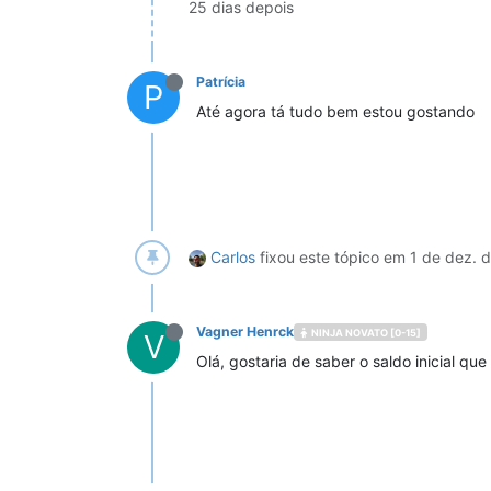
25 dias depois
Patrícia
P
Até agora tá tudo bem estou gostando
Carlos
fixou este tópico em
1 de dez. 
Vagner Henrck
NINJA NOVATO [0-15]
V
Olá, gostaria de saber o saldo inicial qu