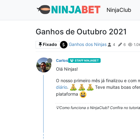
NinjaClub
Ganhos de Outubro 2021
Ganhos dos Ninjas
Fixado
4
6
1.0
Carlos
STAFF NINJABET
Olá Ninjas!
O nosso primeiro mês já finalizou e com
diário
.
Teve muitas boas ofer
plataforma
💡Como funciona o NinjaClub? Confira no tutoria