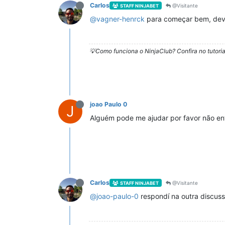
Carlos
@Visitante
STAFF NINJABET
@
vagner-henrck
para começar bem, dev
💡Como funciona o NinjaClub? Confira no tutoria
joao Paulo 0
J
Alguém pode me ajudar por favor não en
Carlos
@Visitante
STAFF NINJABET
@
joao-paulo-0
respondí na outra discus