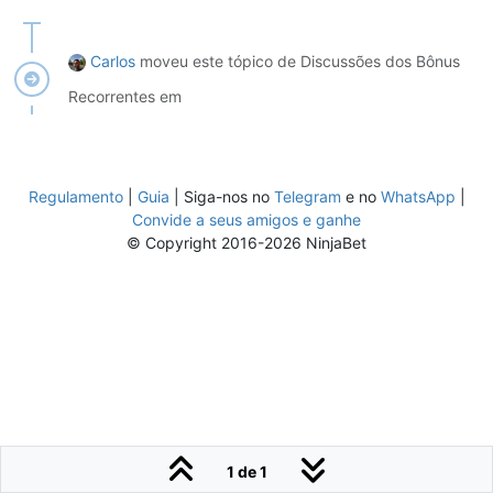
Carlos
moveu este tópico de Discussões dos Bônus
Recorrentes em
Regulamento
|
Guia
| Siga-nos no
Telegram
e no
WhatsApp
|
Convide a seus amigos e ganhe
© Copyright 2016-2026 NinjaBet
1 de 1