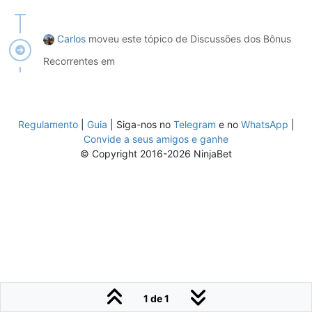
Carlos
moveu este tópico de Discussões dos Bônus
Recorrentes em
Regulamento
|
Guia
| Siga-nos no
Telegram
e no
WhatsApp
|
Convide a seus amigos e ganhe
© Copyright 2016-2026 NinjaBet
1 de 1