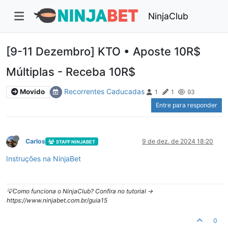
NinjaClub
[9-11 Dezembro] KTO • Aposte 10R$
Múltiplas - Receba 10R$
Recorrentes Caducadas
Movido
1
1
93
Entre para responder
Carlos
9 de dez. de 2024 18:20
STAFF NINJABET
Instruções na NinjaBet
💡Como funciona o NinjaClub? Confira no tutorial ->
https://www.ninjabet.com.br/guia15
0