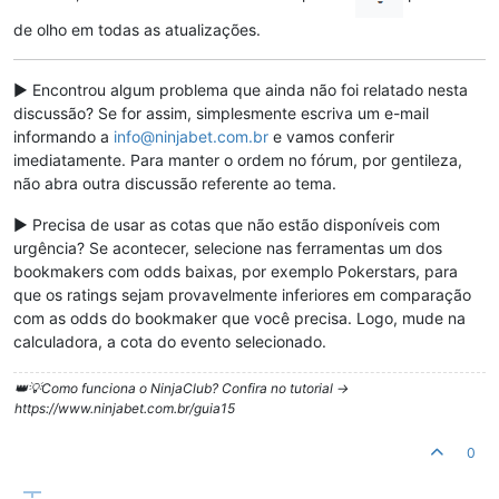
de olho em todas as atualizações.
► Encontrou algum problema que ainda não foi relatado nesta
discussão? Se for assim, simplesmente escriva um e-mail
informando a
info@ninjabet.com.br
e vamos conferir
imediatamente. Para manter o ordem no fórum, por gentileza,
não abra outra discussão referente ao tema.
► Precisa de usar as cotas que não estão disponíveis com
urgência? Se acontecer, selecione nas ferramentas um dos
bookmakers com odds baixas, por exemplo Pokerstars, para
que os ratings sejam provavelmente inferiores em comparação
com as odds do bookmaker que você precisa. Logo, mude na
calculadora, a cota do evento selecionado.
👑💡Como funciona o NinjaClub? Confira no tutorial ->
https://www.ninjabet.com.br/guia15
0