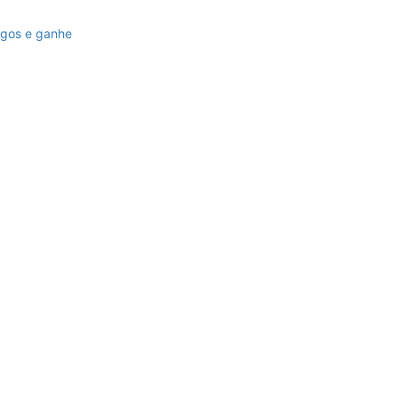
igos e ganhe