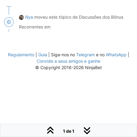
Iliya
moveu este tópico de Discussões dos Bônus
Recorrentes em
Regulamento
|
Guia
| Siga-nos no
Telegram
e no
WhatsApp
|
Convide a seus amigos e ganhe
© Copyright 2016-2026 NinjaBet
1 de 1