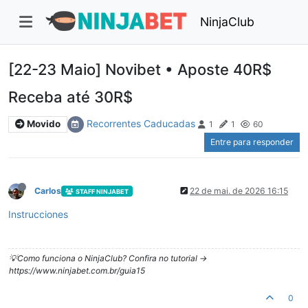
NinjaClub
[22-23 Maio] Novibet • Aposte 40R$
Receba até 30R$
Recorrentes Caducadas
Movido
1
1
60
Entre para responder
Carlos
22 de mai. de 2026 16:15
STAFF NINJABET
Instrucciones
💡Como funciona o NinjaClub? Confira no tutorial ->
https://www.ninjabet.com.br/guia15
0