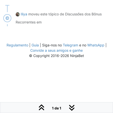
Iliya
moveu este tópico de Discussões dos Bônus
Recorrentes em
Regulamento
|
Guia
| Siga-nos no
Telegram
e no
WhatsApp
|
Convide a seus amigos e ganhe
© Copyright 2016-2026 NinjaBet
1 de 1