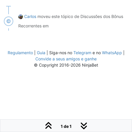
Carlos
moveu este tópico de Discussões dos Bônus
Recorrentes em
Regulamento
|
Guia
| Siga-nos no
Telegram
e no
WhatsApp
|
Convide a seus amigos e ganhe
© Copyright 2016-2026 NinjaBet
1 de 1