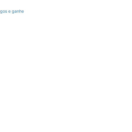
igos e ganhe