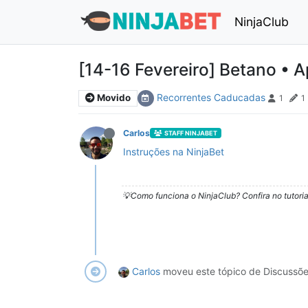
NinjaClub
[14-16 Fevereiro] Betano • 
Recorrentes Caducadas
Movido
1
1
Carlos
STAFF NINJABET
Instruções na NinjaBet
💡Como funciona o NinjaClub? Confira no tutoria
Carlos
moveu este tópico de Discussõ