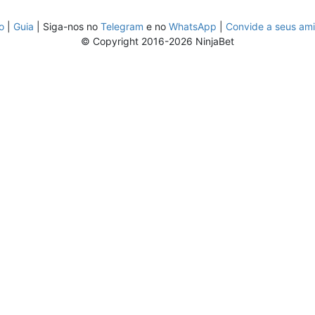
to
|
Guia
| Siga-nos no
Telegram
e no
WhatsApp
|
Convide a seus am
© Copyright 2016-2026 NinjaBet