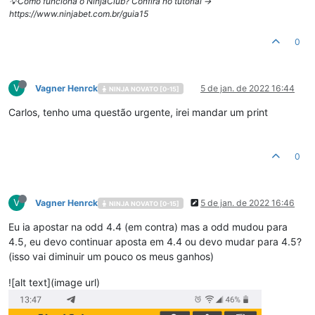
💡Como funciona o NinjaClub? Confira no tutorial ->
https://www.ninjabet.com.br/guia15
0
V
Vagner Henrck
5 de jan. de 2022 16:44
NINJA NOVATO [0-15]
Carlos, tenho uma questão urgente, irei mandar um print
0
V
Vagner Henrck
5 de jan. de 2022 16:46
NINJA NOVATO [0-15]
Eu ia apostar na odd 4.4 (em contra) mas a odd mudou para
4.5, eu devo continuar aposta em 4.4 ou devo mudar para 4.5?
(isso vai diminuir um pouco os meus ganhos)
![alt text](image url)