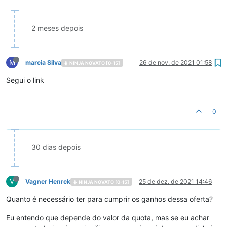
2 meses depois
M
marcia Silva
26 de nov. de 2021 01:58
NINJA NOVATO [0-15]
Segui o link
0
30 dias depois
V
Vagner Henrck
25 de dez. de 2021 14:46
NINJA NOVATO [0-15]
Quanto é necessário ter para cumprir os ganhos dessa oferta?
Eu entendo que depende do valor da quota, mas se eu achar