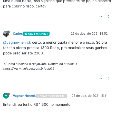
uma quota baixa, isso significa que precisarei de pouco dinheiro
para cobrir o risco, certo?
0
Carlos
25 de dez. de 2021 14:52
STAFF NINJABET
@
vagner-henrck
certo, a menor quota menor é o risco. Só pra
fazer a oferta precisa 1300 Reais, pra maximizar seus ganhos
pode precisar até 2300.
💡Como funciona o NinjaClub? Confira no tutorial ->
https://www.ninjabet.com.br/guia15
0
V
Vagner Henrck
25 de dez. de 2021 15:11
NINJA NOVATO [0-15]
Entendi, eu tenho R$ 1.500 no momento.