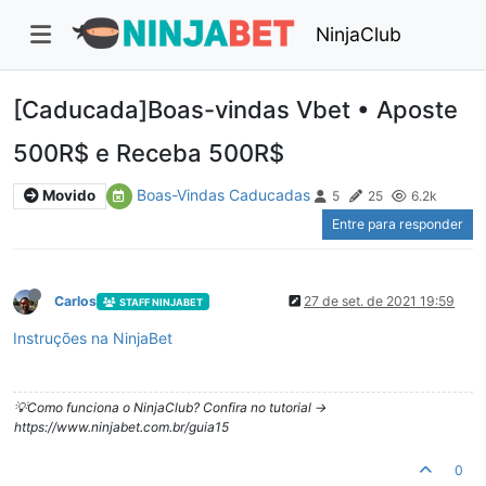
NinjaClub
[Caducada]Boas-vindas Vbet • Aposte
500R$ e Receba 500R$
Boas-Vindas Caducadas
Movido
5
25
6.2k
Entre para responder
Carlos
27 de set. de 2021 19:59
STAFF NINJABET
Instruções na NinjaBet
💡Como funciona o NinjaClub? Confira no tutorial ->
https://www.ninjabet.com.br/guia15
0