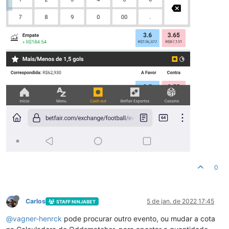
0
Carlos
5 de jan. de 2022 17:45
STAFF NINJABET
@
vagner-henrck
pode procurar outro evento, ou mudar a cota