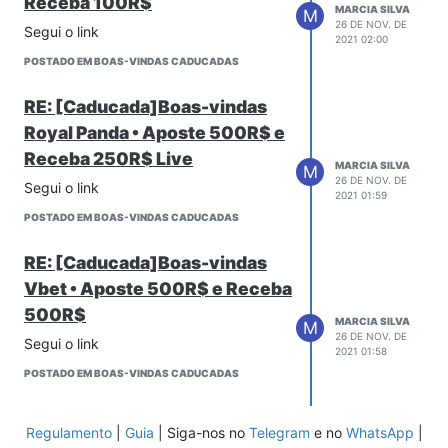
Receba 100R$
MARCIA SILVA
M
26 DE NOV. DE
Segui o link
2021 02:00
POSTADO EM BOAS-VINDAS CADUCADAS
RE: [Caducada]Boas-vindas
Royal Panda • Aposte 500R$ e
Receba 250R$ Live
MARCIA SILVA
M
26 DE NOV. DE
Segui o link
2021 01:59
POSTADO EM BOAS-VINDAS CADUCADAS
RE: [Caducada]Boas-vindas
Vbet • Aposte 500R$ e Receba
500R$
MARCIA SILVA
M
26 DE NOV. DE
Segui o link
2021 01:58
POSTADO EM BOAS-VINDAS CADUCADAS
Regulamento
|
Guia
| Siga-nos no
Telegram
e no
WhatsApp
|