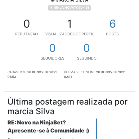
NINJA NOVATO [0-15]
0
1
6
REPUTAÇÃO
VISUALIZAÇÕES DE PERFIL
POSTS
0
0
SEGUIDORES
SEGUINDO
CADASTROU
26 DE NOV. DE 2021
ÚLTIMA VEZ ONLINE
26 DE NOV. DE 2021
01:53
02:11
Última postagem realizada por
marcia Silva
RE: Novo na NinjaBet?
Apresente-se à Comunidade :)