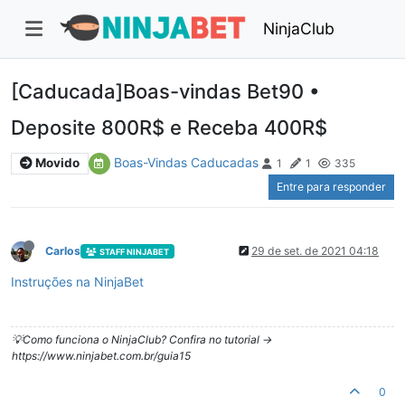
NinjaClub
[Caducada]Boas-vindas Bet90 •
Deposite 800R$ e Receba 400R$
Boas-Vindas Caducadas
Movido
1
1
335
Entre para responder
Carlos
29 de set. de 2021 04:18
STAFF NINJABET
Instruções na NinjaBet
💡Como funciona o NinjaClub? Confira no tutorial ->
https://www.ninjabet.com.br/guia15
0