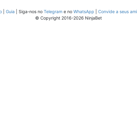
to
|
Guia
| Siga-nos no
Telegram
e no
WhatsApp
|
Convide a seus am
© Copyright 2016-2026 NinjaBet