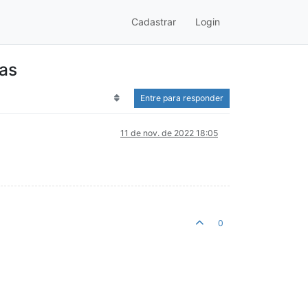
Cadastrar
Login
las
Entre para responder
11 de nov. de 2022 18:05
0