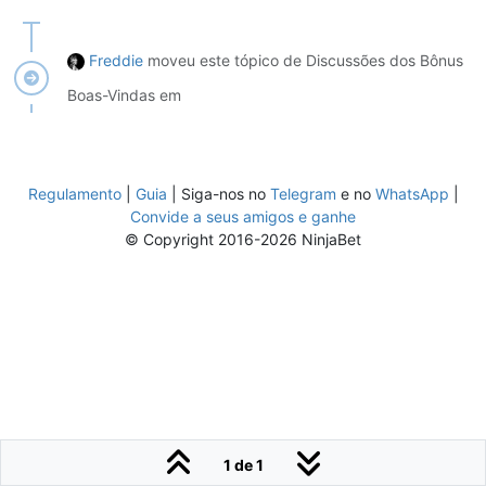
Freddie
moveu este tópico de Discussões dos Bônus
Boas-Vindas em
Regulamento
|
Guia
| Siga-nos no
Telegram
e no
WhatsApp
|
Convide a seus amigos e ganhe
© Copyright 2016-2026 NinjaBet
1 de 1