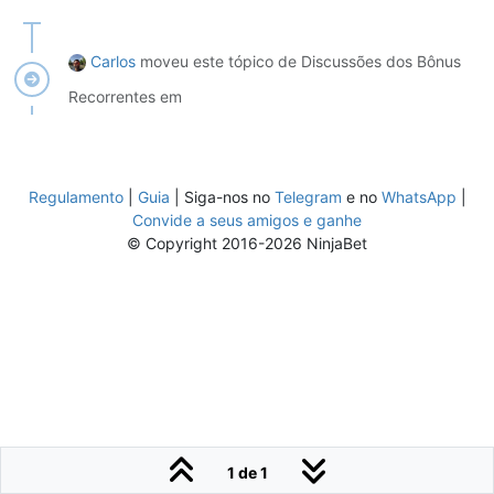
Carlos
moveu este tópico de Discussões dos Bônus
Recorrentes em
Regulamento
|
Guia
| Siga-nos no
Telegram
e no
WhatsApp
|
Convide a seus amigos e ganhe
© Copyright 2016-2026 NinjaBet
1 de 1