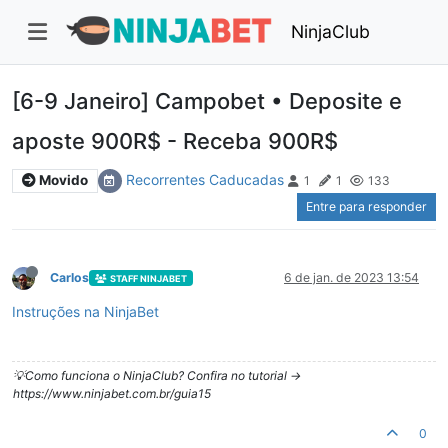
NinjaClub
[6-9 Janeiro] Campobet • Deposite e
aposte 900R$ - Receba 900R$
Recorrentes Caducadas
Movido
1
1
133
Entre para responder
Carlos
6 de jan. de 2023 13:54
STAFF NINJABET
Instruções na NinjaBet
💡Como funciona o NinjaClub? Confira no tutorial ->
https://www.ninjabet.com.br/guia15
0