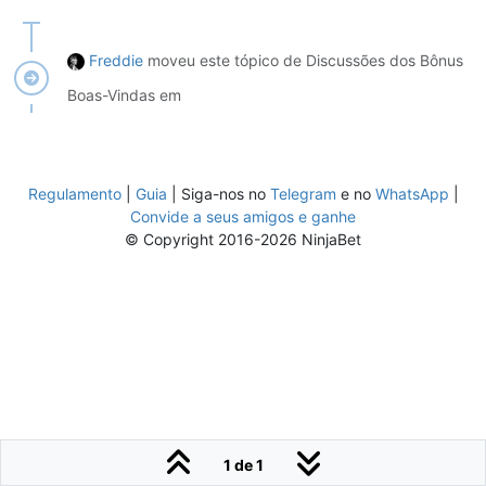
Freddie
moveu este tópico de Discussões dos Bônus
Boas-Vindas em
Regulamento
|
Guia
| Siga-nos no
Telegram
e no
WhatsApp
|
Convide a seus amigos e ganhe
© Copyright 2016-2026 NinjaBet
1 de 1