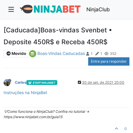
NinjaClub
[Caducada]Boas-vindas Svenbet •
Deposite 450R$ e Receba 450R$
Boas-Vindas Caducadas
Movido
1
1
352
Entre para responder
Carlos
30 de set. de 2021 20:00
STAFF NINJABET
Instruções na NinjaBet
💡Como funciona o NinjaClub? Confira no tutorial ->
https://www.ninjabet.com.br/guia15
0