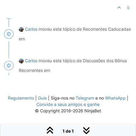
0
Carlos
moveu este tópico de Recorrentes Caducadas
em
Carlos
moveu este tópico de Discussões dos Bônus
Recorrentes em
Regulamento
|
Guia
| Siga-nos no
Telegram
e no
WhatsApp
|
Convide a seus amigos e ganhe
© Copyright 2016-2026 NinjaBet
1 de 1