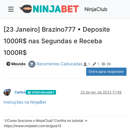
NinjaClub
[23 Janeiro] Brazino777 • Deposite
1000R$ nas Segundas e Receba
1000R$
Recorrentes Caducadas
Movido
1
1
86
Entre para responder
Carlos
23 de jan. de 2023 17:49
STAFF NINJABET
Instruções na NinjaBet
💡Como funciona o NinjaClub? Confira no tutorial ->
https://www.ninjabet.com.br/guia15