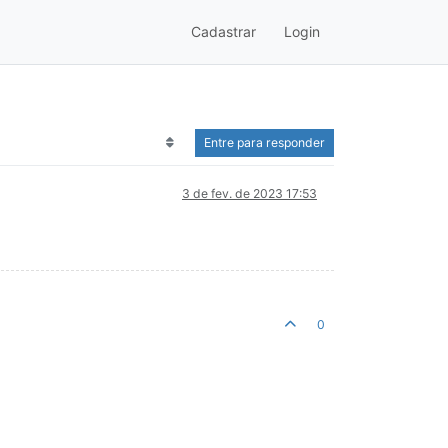
Cadastrar
Login
Entre para responder
3 de fev. de 2023 17:53
0