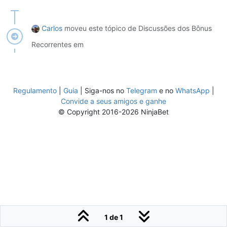
Carlos
moveu este tópico de Discussões dos Bônus
Recorrentes em
Regulamento
|
Guia
| Siga-nos no
Telegram
e no
WhatsApp
|
Convide a seus amigos e ganhe
© Copyright 2016-2026 NinjaBet
1 de 1