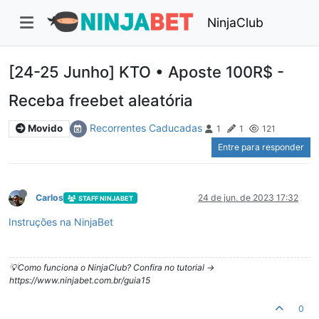
NinjaClub
[24-25 Junho] KTO • Aposte 100R$ -
Receba freebet aleatória
Recorrentes Caducadas
Movido
1
1
121
Entre para responder
Carlos
24 de jun. de 2023 17:32
STAFF NINJABET
Instruções na NinjaBet
💡Como funciona o NinjaClub? Confira no tutorial ->
https://www.ninjabet.com.br/guia15
0