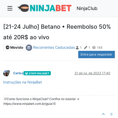
NinjaClub
[21-24 Julho] Betano • Reembolso 50%
até 20R$ ao vivo
Recorrentes Caducadas
Movido
1
1
145
Entre para responder
Carlos
21 de jul. de 2023 17:40
STAFF NINJABET
Instruções na NinjaBet
💡Como funciona o NinjaClub? Confira no tutorial ->
https://www.ninjabet.com.br/guia15
0