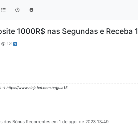
posite 1000R$ nas Segundas e Receba
121
l -> https://www.ninjabet.com.br/guia15
es dos Bônus Recorrentes em
1 de ago. de 2023 13:49