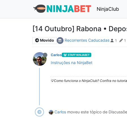
NinjaClub
[14 Outubro] Rabona • Depo
Recorrentes Caducadas
Movido
1
1
Carlos
STAFF NINJABET
Instruções na NinjaBet
💡Como funciona o NinjaClub? Confira no tutoria
Carlos
moveu este tópico de Discussõ