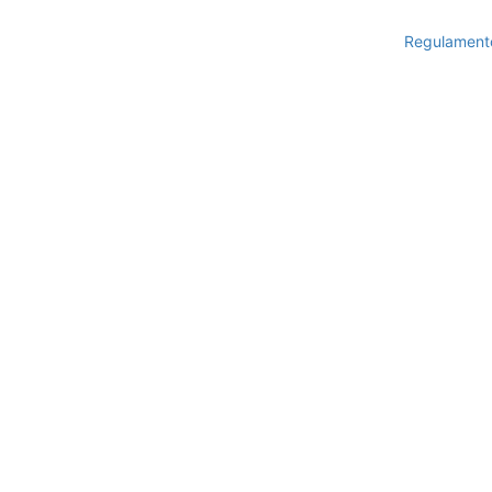
Regulamen