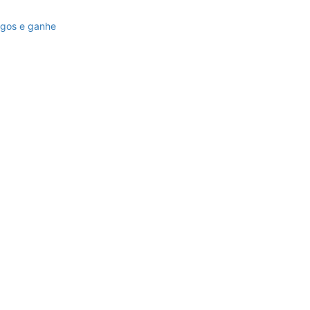
igos e ganhe