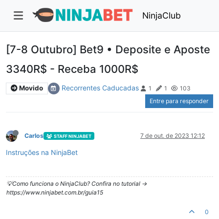
NinjaClub
[7-8 Outubro] Bet9 • Deposite e Aposte
3340R$ - Receba 1000R$
Recorrentes Caducadas
Movido
1
1
103
Entre para responder
Carlos
7 de out. de 2023 12:12
STAFF NINJABET
Instruções na NinjaBet
💡Como funciona o NinjaClub? Confira no tutorial ->
https://www.ninjabet.com.br/guia15
0