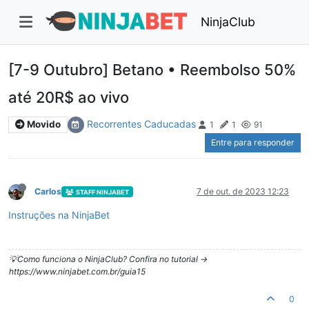
NinjaClub
[7-9 Outubro] Betano • Reembolso 50%
até 20R$ ao vivo
Recorrentes Caducadas
Movido
1
1
91
Entre para responder
Carlos
7 de out. de 2023 12:23
STAFF NINJABET
Instruções na NinjaBet
💡Como funciona o NinjaClub? Confira no tutorial ->
https://www.ninjabet.com.br/guia15
0