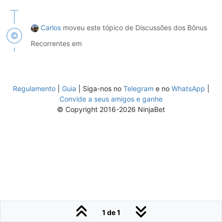
Carlos
moveu este tópico de Discussões dos Bônus
Recorrentes em
Regulamento
|
Guia
| Siga-nos no
Telegram
e no
WhatsApp
|
Convide a seus amigos e ganhe
© Copyright 2016-2026 NinjaBet
1 de 1