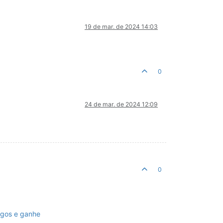
19 de mar. de 2024 14:03
0
24 de mar. de 2024 12:09
0
igos e ganhe