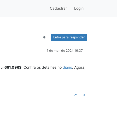
Cadastrar
Login
Entre para responder
1 de mar. de 2024 16:37
guí
661.09R$
. Confira os detalhes no
diário
. Agora,
0