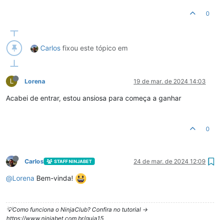
0
Carlos
fixou este tópico em
L
Lorena
19 de mar. de 2024 14:03
Acabei de entrar, estou ansiosa para começa a ganhar
0
Carlos
24 de mar. de 2024 12:09
STAFF NINJABET
@
Lorena
Bem-vinda!
💡Como funciona o NinjaClub? Confira no tutorial ->
https://www.ninjabet.com.br/guia15