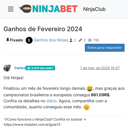
NinjaClub
Ganhos de Fevereiro 2024
Ganhos dos Ninjas
Fixado
2
3
795
Entre para responder
Carlos
1 de mar. de 2024 16:37
STAFF NINJABET
Olá Ninjas!
Finalizou um mês de fevereiro longo demais
, mas graças aos
campeonatos brasileiros e europeios conseguí
661.09R$
.
Confira os detalhes no
diário
. Agora, compartilhe com a
comunidade, quanto conseguiu esse mês.
💡Como funciona o NinjaClub? Confira no tutorial ->
https://www.ninjabet.com.br/guia15