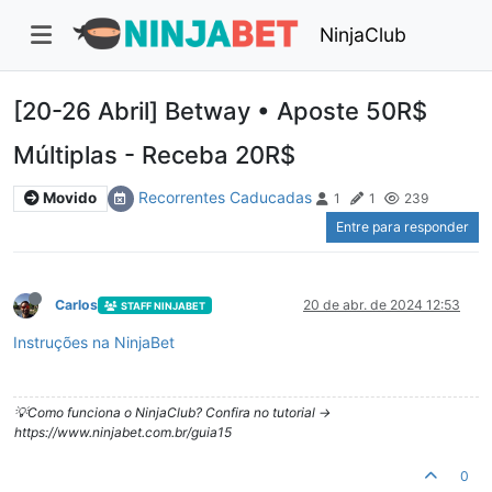
NinjaClub
[20-26 Abril] Betway • Aposte 50R$
Múltiplas - Receba 20R$
Recorrentes Caducadas
Movido
1
1
239
Entre para responder
Carlos
20 de abr. de 2024 12:53
STAFF NINJABET
Instruções na NinjaBet
💡Como funciona o NinjaClub? Confira no tutorial ->
https://www.ninjabet.com.br/guia15
0