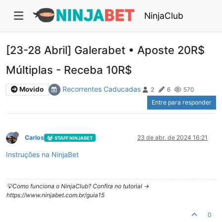
NinjaClub
[23-28 Abril] Galerabet • Aposte 20R$
Múltiplas - Receba 10R$
Recorrentes Caducadas
Movido
2
6
570
Entre para responder
Carlos
23 de abr. de 2024 16:21
STAFF NINJABET
Instruções na NinjaBet
💡Como funciona o NinjaClub? Confira no tutorial ->
https://www.ninjabet.com.br/guia15
0