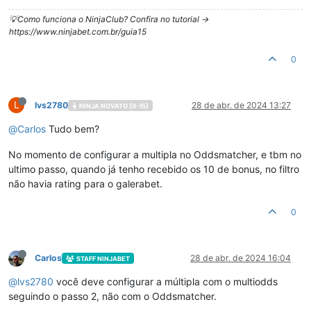
💡Como funciona o NinjaClub? Confira no tutorial ->
https://www.ninjabet.com.br/guia15
0
L
lvs2780
28 de abr. de 2024 13:27
NINJA NOVATO [0-15]
@
Carlos
Tudo bem?
No momento de configurar a multipla no Oddsmatcher, e tbm no
ultimo passo, quando já tenho recebido os 10 de bonus, no filtro
não havia rating para o galerabet.
0
Carlos
28 de abr. de 2024 16:04
STAFF NINJABET
@
lvs2780
você deve configurar a múltipla com o multiodds
seguindo o passo 2, não com o Oddsmatcher.