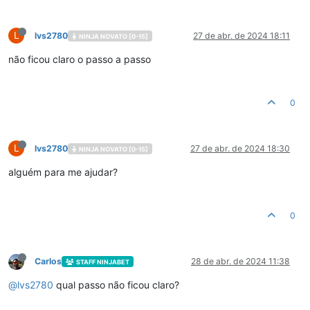
L
lvs2780
27 de abr. de 2024 18:11
NINJA NOVATO [0-15]
não ficou claro o passo a passo
0
L
lvs2780
27 de abr. de 2024 18:30
NINJA NOVATO [0-15]
alguém para me ajudar?
0
Carlos
28 de abr. de 2024 11:38
STAFF NINJABET
@
lvs2780
qual passo não ficou claro?