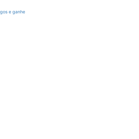
igos e ganhe