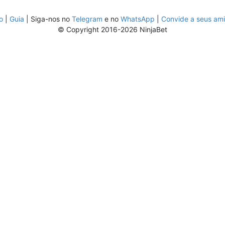
to
|
Guia
| Siga-nos no
Telegram
e no
WhatsApp
|
Convide a seus am
© Copyright 2016-2026 NinjaBet