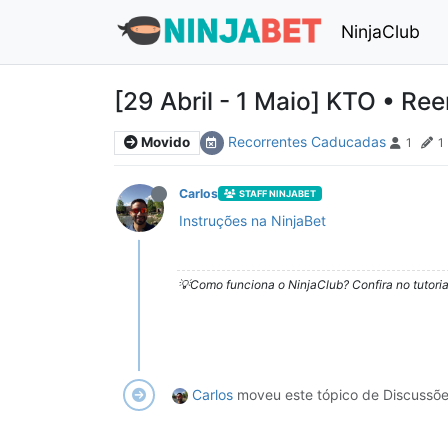
NinjaClub
[29 Abril - 1 Maio] KTO • R
Recorrentes Caducadas
Movido
1
1
Carlos
STAFF NINJABET
Instruções na NinjaBet
💡Como funciona o NinjaClub? Confira no tutoria
Carlos
moveu este tópico de Discussõ