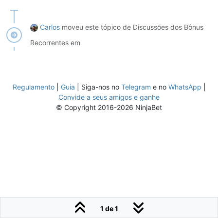
Carlos
moveu este tópico de Discussões dos Bônus
Recorrentes em
Regulamento
|
Guia
| Siga-nos no
Telegram
e no
WhatsApp
|
Convide a seus amigos e ganhe
© Copyright 2016-2026 NinjaBet
1 de 1