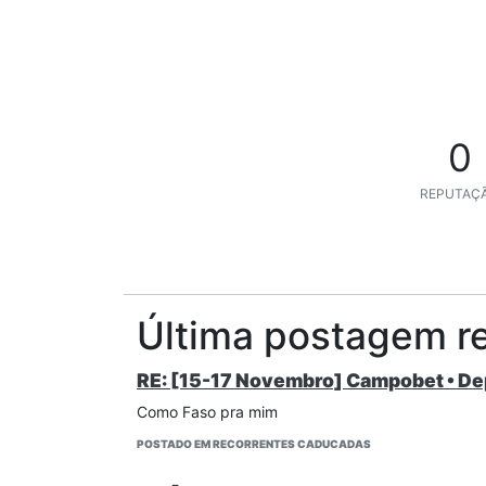
0
REPUTAÇ
Última postagem re
RE: [15-17 Novembro] Campobet • De
Como Faso pra mim
POSTADO EM RECORRENTES CADUCADAS