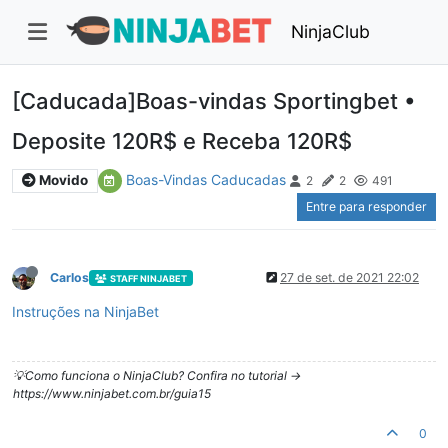
NinjaClub
[Caducada]Boas-vindas Sportingbet •
Deposite 120R$ e Receba 120R$
Boas-Vindas Caducadas
Movido
2
2
491
Entre para responder
Carlos
27 de set. de 2021 22:02
STAFF NINJABET
Instruções na NinjaBet
💡Como funciona o NinjaClub? Confira no tutorial ->
https://www.ninjabet.com.br/guia15
0