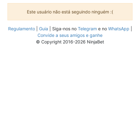
Este usuário não está seguindo ninguém :(
Regulamento
|
Guia
| Siga-nos no
Telegram
e no
WhatsApp
|
Convide a seus amigos e ganhe
© Copyright 2016-2026 NinjaBet